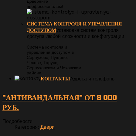
Доверяйте
профессионалам!
СИСТЕМА КОНТРОЛЯ И УПРАВЛЕНИЯ
ДОСТУПОМ
Установка систем контроля
доступа любой сложности и конфигурации
Система контроля и
управления доступом в
Серпухове, Пущино,
Чехове, Тарусе,
Серпуховском и Чеховском
районе.
КОНТАКТЫ
Адреса и телефоны
"АНТИВАНДАЛЬНАЯ" ОТ 8 000
РУБ.
Подробности
Категория:
Двери