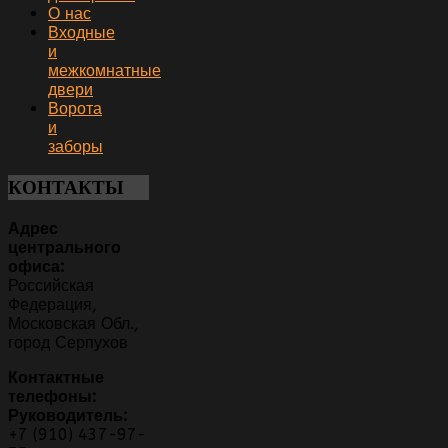
О нас
Входные
и
межкомнатные
двери
Ворота
и
заборы
КОНТАКТЫ
Адрес
центрального
офиса:
Российская
Федерация,
Московская Обл.,
город Серпухов
Контактные
телефоны:
Руководитель:
+7 (910) 437-97-