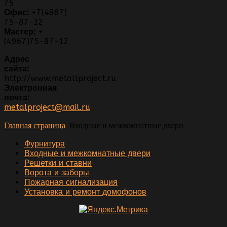
75
Офис:
+7(4967)
75-87-12
Мастер:
+
(4967)75-87-12
Адрес
сайта:
http://www.metallproject.ru
Электронная
почта:
metalproject@mail.ru
Главная страница
Входные и межкомнатные двери
Фурнитура
Входные и межкомнатные двери
Решетки и ставни
Ворота и заборы
Пожарная сигнализация
Установка и ремонт домофонов