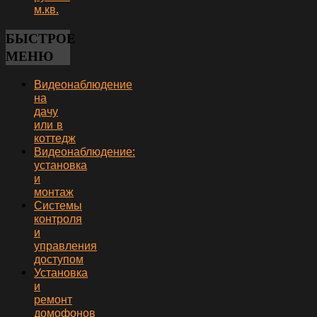
м.кв.
БЫСТРОЕ
МЕНЮ
Видеонаблюдение
на
дачу
или в
коттедж
Видеонаблюдение:
установка
и
монтаж
Системы
контроля
и
управления
доступом
Установка
и
ремонт
домофонов