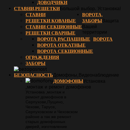
ДОВОДЧИКИ
СТАВНИ,РЕШЕТКИ
Большой выбор. Установка!
СТАВНИ
ВОРОТА,
РЕШЕТКИ КОВАНЫЕ
ЗАБОРЫ
Защита
СТАВНИ СЕКЦИОННЫЕ
Вашей
территории
РЕШЕТКИ СВАРНЫЕ
ВОРОТА РАСПАШНЫЕ
ВОРОТА
ВОРОТА ОТКАТНЫЕ
ВОРОТА СЕКЦИОННЫЕ
ОГРАЖДЕНИЯ
ЗАБОРЫ
БЕЗОПАСНОСТЬ
Домофоны,Видеонаблюдение
ДОМОФОНЫ
Установка
,монтаж и ремонт домофонов
Установка ,монтаж и
ремонт домофонов в
Серпухове,Пущино,
Чехове, Тарусе,
Серпуховском и Чеховском
районе а так же ремонт
старых домофонных
дверей, изготовление