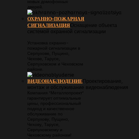
новых домофонных
дверей.
ОХРАННО-ПОЖАРНАЯ
СИГНАЛИЗАЦИЯ
Оснащение объекта
системой охранной сигнализации
Установка охранно-
пожарной сигнализации в
Серпухове, Пущино,
Чехове, Тарусе,
Серпуховском и Чеховском
районе.
ВИДЕОНАБЛЮДЕНИЕ
Проектирование,
монтаж и обслуживание видеонаблюдения
Компания "Металлопроект"
гарантирует оптимальные
цены, профессиональный
подход и качественное
обслуживание по
Серпухову, Пущино,
Чехову, Тарусе,
Серпуховскому и
Чеховскому районам!