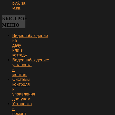
руб. за
м.кв.
БЫСТРОЕ
МЕНЮ
Видеонаблюдение
на
дачу
или в
коттедж
Видеонаблюдение:
установка
и
монтаж
Системы
контроля
и
управления
доступом
Установка
и
ремонт