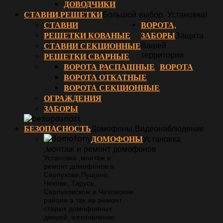
ДОВОДЧИКИ
СТАВНИ,РЕШЕТКИ
Большой выбор. Установка!
СТАВНИ
ВОРОТА,
РЕШЕТКИ КОВАНЫЕ
ЗАБОРЫ
Защита
СТАВНИ СЕКЦИОННЫЕ
Вашей
территории
РЕШЕТКИ СВАРНЫЕ
ВОРОТА РАСПАШНЫЕ
ВОРОТА
ВОРОТА ОТКАТНЫЕ
ВОРОТА СЕКЦИОННЫЕ
ОГРАЖДЕНИЯ
ЗАБОРЫ
БЕЗОПАСНОСТЬ
Домофоны,Видеонаблюдение
ДОМОФОНЫ
Установка
,монтаж и ремонт домофонов
Установка ,монтаж и
ремонт домофонов в
Серпухове,Пущино,
Чехове, Тарусе,
Серпуховском и Чеховском
районе а так же ремонт
старых домофонных
дверей, изготовление