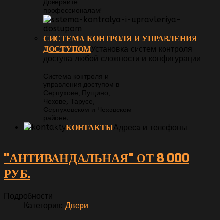
Доверяйте
профессионалам!
СИСТЕМА КОНТРОЛЯ И УПРАВЛЕНИЯ
ДОСТУПОМ
Установка систем контроля
доступа любой сложности и конфигурации
Система контроля и
управления доступом в
Серпухове, Пущино,
Чехове, Тарусе,
Серпуховском и Чеховском
районе.
КОНТАКТЫ
Адреса и телефоны
"АНТИВАНДАЛЬНАЯ" ОТ 8 000
РУБ.
Подробности
Категория:
Двери