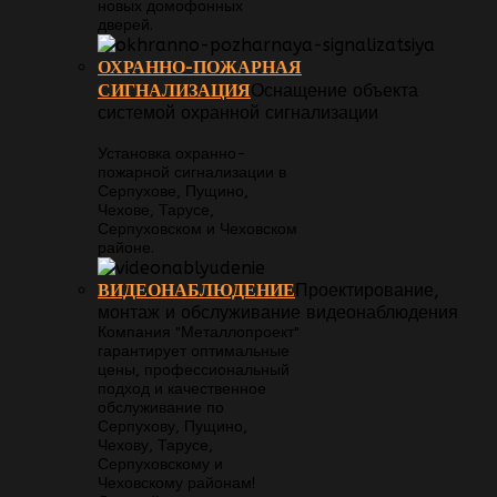
новых домофонных
дверей.
ОХРАННО-ПОЖАРНАЯ
СИГНАЛИЗАЦИЯ
Оснащение объекта
системой охранной сигнализации
Установка охранно-
пожарной сигнализации в
Серпухове, Пущино,
Чехове, Тарусе,
Серпуховском и Чеховском
районе.
ВИДЕОНАБЛЮДЕНИЕ
Проектирование,
монтаж и обслуживание видеонаблюдения
Компания "Металлопроект"
гарантирует оптимальные
цены, профессиональный
подход и качественное
обслуживание по
Серпухову, Пущино,
Чехову, Тарусе,
Серпуховскому и
Чеховскому районам!