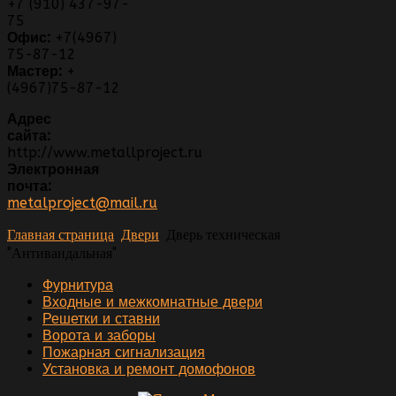
+7 (910) 437-97-
75
Офис:
+7(4967)
75-87-12
Мастер:
+
(4967)75-87-12
Адрес
сайта:
http://www.metallproject.ru
Электронная
почта:
metalproject@mail.ru
Главная страница
Двери
Дверь техническая
"Антивандальная"
Фурнитура
Входные и межкомнатные двери
Решетки и ставни
Ворота и заборы
Пожарная сигнализация
Установка и ремонт домофонов