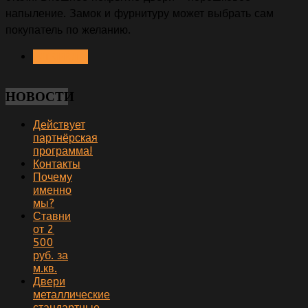
напыление. Замок и фурнитуру может выбрать сам
покупатель по желанию.
ВПЕРЁД >
НОВОСТИ
Действует
партнёрская
программа!
Контакты
Почему
именно
мы?
Ставни
от 2
500
руб. за
м.кв.
Двери
металлические
стандартные