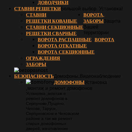
ДОВОДЧИКИ
СТАВНИ,РЕШЕТКИ
Большой выбор. Установка!
СТАВНИ
ВОРОТА,
РЕШЕТКИ КОВАНЫЕ
ЗАБОРЫ
Защита
СТАВНИ СЕКЦИОННЫЕ
Вашей
территории
РЕШЕТКИ СВАРНЫЕ
ВОРОТА РАСПАШНЫЕ
ВОРОТА
ВОРОТА ОТКАТНЫЕ
ВОРОТА СЕКЦИОННЫЕ
ОГРАЖДЕНИЯ
ЗАБОРЫ
БЕЗОПАСНОСТЬ
Домофоны,Видеонаблюдение
ДОМОФОНЫ
Установка
,монтаж и ремонт домофонов
Установка ,монтаж и
ремонт домофонов в
Серпухове,Пущино,
Чехове, Тарусе,
Серпуховском и Чеховском
районе а так же ремонт
старых домофонных
дверей, изготовление