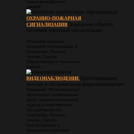
новых домофонных
дверей.
ОХРАННО-ПОЖАРНАЯ
СИГНАЛИЗАЦИЯ
Оснащение объекта
системой охранной сигнализации
Установка охранно-
пожарной сигнализации в
Серпухове, Пущино,
Чехове, Тарусе,
Серпуховском и Чеховском
районе.
ВИДЕОНАБЛЮДЕНИЕ
Проектирование,
монтаж и обслуживание видеонаблюдения
Компания "Металлопроект"
гарантирует оптимальные
цены, профессиональный
подход и качественное
обслуживание по
Серпухову, Пущино,
Чехову, Тарусе,
Серпуховскому и
Чеховскому районам!