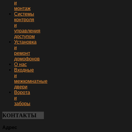
и
монтаж
Системы
контроля
и
управления
доступом
Установка
и
ремонт
домофонов
О нас
Входные
и
межкомнатные
двери
Ворота
и
заборы
КОНТАКТЫ
Адрес