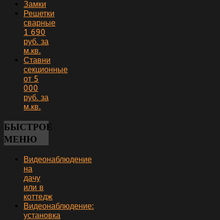
Замки
Решетки
сварные
1 690
руб. за
м.кв.
Ставни
секционные
от 5
000
руб. за
м.кв.
БЫСТРОЕ
МЕНЮ
Видеонаблюдение
на
дачу
или в
коттедж
Видеонаблюдение:
установка