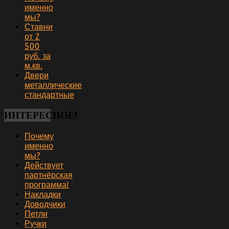
именно
мы?
Ставни
от 2
500
руб. за
м.кв.
Двери
металлические
стандартные
ИНТЕРЕСНОЕ!
Почему
именно
мы?
Действует
партнёрская
программа!
Накладки
Доводчики
Петли
Ручки