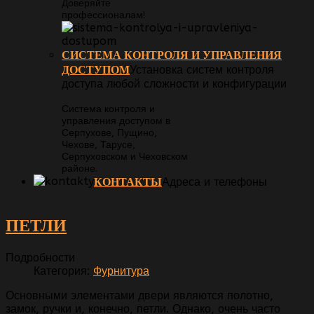
Доверяйте
профессионалам!
СИСТЕМА КОНТРОЛЯ И УПРАВЛЕНИЯ
ДОСТУПОМ
Установка систем контроля
доступа любой сложности и конфигурации
Система контроля и
управления доступом в
Серпухове, Пущино,
Чехове, Тарусе,
Серпуховском и Чеховском
районе.
КОНТАКТЫ
Адреса и телефоны
ПЕТЛИ
Подробности
Категория:
Фурнитура
Основными элементами двери являются полотно,
замок, ручки и, конечно, петли. Однако, очень часто