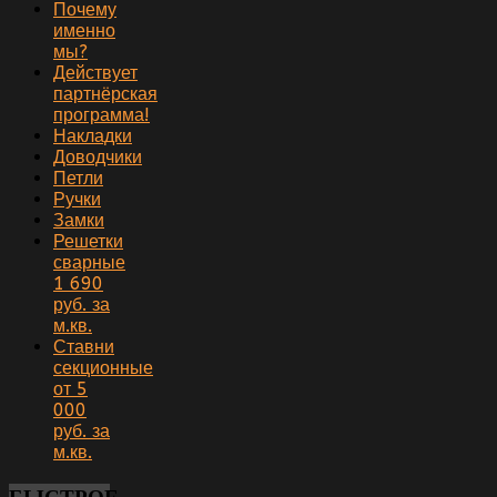
Почему
именно
мы?
Действует
партнёрская
программа!
Накладки
Доводчики
Петли
Ручки
Замки
Решетки
сварные
1 690
руб. за
м.кв.
Ставни
секционные
от 5
000
руб. за
м.кв.