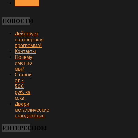
ВПЕРЁД >
НОВОСТИ
Действует
партнёрская
программа!
Контакты
Почему
именно
мы?
Ставни
от 2
500
руб. за
м.кв.
Двери
металлические
стандартные
ИНТЕРЕСНОЕ!