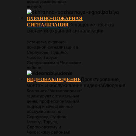
новых домофонных
дверей.
ОХРАННО-ПОЖАРНАЯ
СИГНАЛИЗАЦИЯ
Оснащение объекта
системой охранной сигнализации
Установка охранно-
пожарной сигнализации в
Серпухове, Пущино,
Чехове, Тарусе,
Серпуховском и Чеховском
районе.
ВИДЕОНАБЛЮДЕНИЕ
Проектирование,
монтаж и обслуживание видеонаблюдения
Компания "Металлопроект"
гарантирует оптимальные
цены, профессиональный
подход и качественное
обслуживание по
Серпухову, Пущино,
Чехову, Тарусе,
Серпуховскому и
Чеховскому районам!