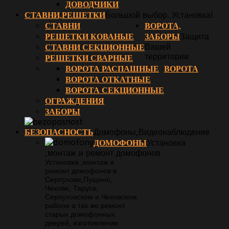
ДОВОДЧИКИ
СТАВНИ,РЕШЕТКИ
Большой выбор. Установка!
СТАВНИ
ВОРОТА,
РЕШЕТКИ КОВАНЫЕ
ЗАБОРЫ
Защита
СТАВНИ СЕКЦИОННЫЕ
Вашей
территории
РЕШЕТКИ СВАРНЫЕ
ВОРОТА РАСПАШНЫЕ
ВОРОТА
ВОРОТА ОТКАТНЫЕ
ВОРОТА СЕКЦИОННЫЕ
ОГРАЖДЕНИЯ
ЗАБОРЫ
БЕЗОПАСНОСТЬ
Домофоны,Видеонаблюдение
ДОМОФОНЫ
Установка
,монтаж и ремонт домофонов
Установка ,монтаж и
ремонт домофонов в
Серпухове,Пущино,
Чехове, Тарусе,
Серпуховском и Чеховском
районе а так же ремонт
старых домофонных
дверей, изготовление