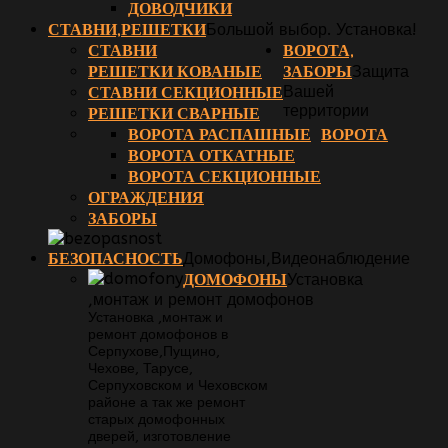
ДОВОДЧИКИ
СТАВНИ,РЕШЕТКИ
Большой выбор. Установка!
СТАВНИ
ВОРОТА,
РЕШЕТКИ КОВАНЫЕ
ЗАБОРЫ
Защита
СТАВНИ СЕКЦИОННЫЕ
Вашей
территории
РЕШЕТКИ СВАРНЫЕ
ВОРОТА РАСПАШНЫЕ
ВОРОТА
ВОРОТА ОТКАТНЫЕ
ВОРОТА СЕКЦИОННЫЕ
ОГРАЖДЕНИЯ
ЗАБОРЫ
БЕЗОПАСНОСТЬ
Домофоны,Видеонаблюдение
ДОМОФОНЫ
Установка
,монтаж и ремонт домофонов
Установка ,монтаж и
ремонт домофонов в
Серпухове,Пущино,
Чехове, Тарусе,
Серпуховском и Чеховском
районе а так же ремонт
старых домофонных
дверей, изготовление