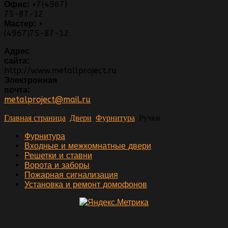
Офис:
+7(4967)
75-87-12
Мастер:
+
(4967)75-87-12
Адрес
сайта:
http://www.metallproject.ru
Электронная
почта:
metalproject@mail.ru
Главная страница
Двери
Фурнитура
Ручки
Фурнитура
Входные и межкомнатные двери
Решетки и ставни
Ворота и заборы
Пожарная сигнализация
Установка и ремонт домофонов