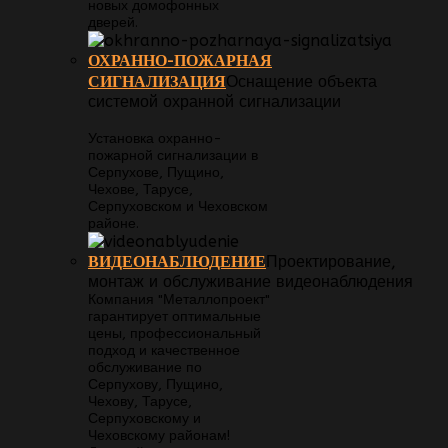
новых домофонных
дверей.
ОХРАННО-ПОЖАРНАЯ
СИГНАЛИЗАЦИЯ
Оснащение объекта
системой охранной сигнализации
Установка охранно-
пожарной сигнализации в
Серпухове, Пущино,
Чехове, Тарусе,
Серпуховском и Чеховском
районе.
ВИДЕОНАБЛЮДЕНИЕ
Проектирование,
монтаж и обслуживание видеонаблюдения
Компания "Металлопроект"
гарантирует оптимальные
цены, профессиональный
подход и качественное
обслуживание по
Серпухову, Пущино,
Чехову, Тарусе,
Серпуховскому и
Чеховскому районам!