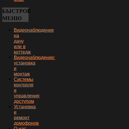
БЫСТРОЕ
МЕНЮ
Видеонаблюдение
на
дачу
или в
коттедж
Видеонаблюдение:
установка
и
монтаж
Системы
контроля
и
управления
доступом
Установка
и
ремонт
домофонов
О нас