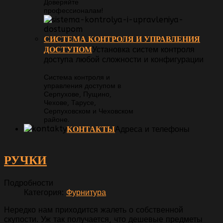
Доверяйте
профессионалам!
СИСТЕМА КОНТРОЛЯ И УПРАВЛЕНИЯ
ДОСТУПОМ
Установка систем контроля
доступа любой сложности и конфигурации
Система контроля и
управления доступом в
Серпухове, Пущино,
Чехове, Тарусе,
Серпуховском и Чеховском
районе.
КОНТАКТЫ
Адреса и телефоны
РУЧКИ
Подробности
Категория:
Фурнитура
Нередко нам приходится жалеть о собственной
скупости. Уж так получается, что дешевые предметы